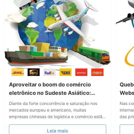
Aproveitar o boom do comércio
Queb
eletrônico no Sudeste Asiático:
Websi
fornecedores de logística ganham
Integ
Diante da forte concorrência e saturação nos
Nas co
com sites "hiper-alvo"
Plata
mercados europeu e americano, muitas
interna
empresas chinesas de logística e comércio estão
das pri
Cade
se voltando para o setor de comércio eletrônico
insatis
de alto crescimento do Sudeste Asiático. O
agora a
Leia mais