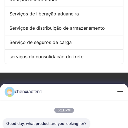
Serviços de liberação aduaneira
Serviços de distribuição de armazenamento
Serviço de seguros de carga
serviços da consolidação do frete
chenxiaofen1
Serviços de gestão Co. da empresa da Rota da Seda
5:11 PM
do Pequim, LTD
Good day, what product are you looking for?