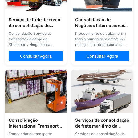
Serviço de frete de envio
Consolidação de
da consolidação de
Negócios Internacionais
Shenzhen/Ningbo a
de Dropshipping,
Consolidação Serviço de
Procedimento de trabalho Em
Joanesburgo
Transitário de Frete
transporte de carga de
todo o mundo para empresas
Aéreo DDU
Shenzhen / Ningbo para
de logística internacional da
Joanesburgo Sobre o nosso
China 1Recolha a sua amostra
serviço de consolidação
de diferentes fornecedores e
Consultar Agora
Consultar Agora
1Recolhemos mercadorias no
envie-a por correio com uma
nosso armazém dos seus
taxa competitiva. 2. Pegue
diferentes fornecedores, e
suas mercadorias de diferentes
depois enviamo-las para todo o
fornecedores e consolidar em
mundo para si. 2 Oferecemos-
um único carregamento para
lhe um serviço de valor
economizar suas ...
acrescentado no ...
Consolidação
Serviços de consolidação
Internacional Transporte
de frete marítimo da
de Cargas China para
China para a Espanha
Fornecedor de transporte
Serviços de consolidação de
Austrália EUA
Noruega Certificado