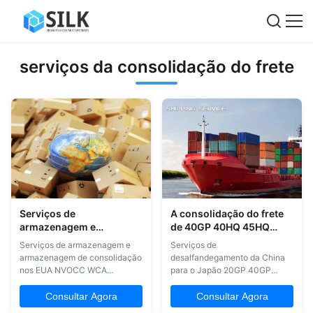
serviços da consolidação do frete
Serviços de
A consolidação do frete
armazenagem e
de 40GP 40HQ 45HQ
armazenagem de
presta serviços de
Serviços de armazenagem e
Serviços de
consolidação nos EUA
manutenção globais com
armazenagem de consolidação
desalfandegamento da China
NVOCC WCA Qualificação
carga do recipiente
nos EUA NVOCC WCA
para o Japão 20GP 40GP
Qualificação As nossas
40HQ Container Nosso serviço
vantagens 1. seguro e estável
principal 1Cargas aéreas
Consultar Agora
Consultar Agora
2. de porta em porta 3.incluindo
rápidas de todos os principais