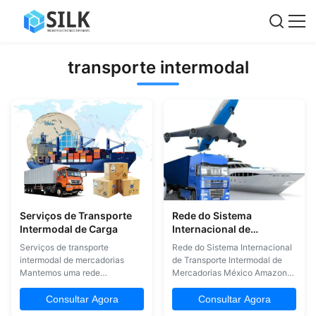
transporte intermodal
Serviços de Transporte
Rede do Sistema
Intermodal de Carga
Internacional de
Transporte Intermodal de
Serviços de transporte
Rede do Sistema Internacional
Mercadorias México
intermodal de mercadorias
de Transporte Intermodal de
Amazon FBA
Mantemos uma rede
Mercadorias México Amazon
abrangente de agentes
FBA Nosso sistema de
nacionais e internacionais,
transporte de mercadorias
Consultar Agora
Consultar Agora
fornecendo serviços globais
intermodal internacional