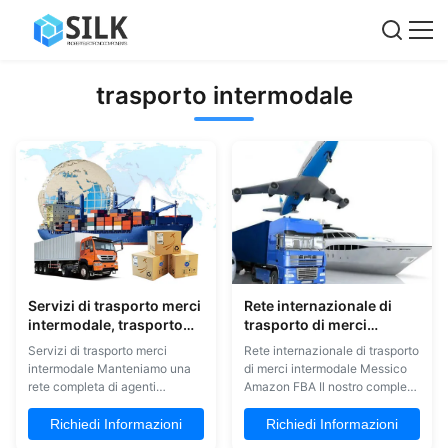
trasporto intermodale
Servizi di trasporto merci
Rete internazionale di
intermodale, trasporto
trasporto di merci
merci intermodale in
intermodale Messico
Servizi di trasporto merci
Rete internazionale di trasporto
container
Amazon FBA
intermodale Manteniamo una
di merci intermodale Messico
rete completa di agenti
Amazon FBA Il nostro completo
nazionali e internazionali,
sistema internazionale di
fornendo ampi servizi globali su
trasporto merci intermodale
Richiedi Informazioni
Richiedi Informazioni
misura per soddisfare le diverse
fornisce soluzioni logistiche