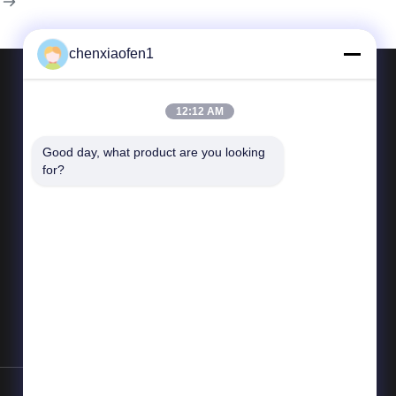
chenxiaofen1
12:12 AM
Contattaci
Good day, what product are you looking 
Telefono: 86-15200350276
for?
E-mail:
fensophia@gmail.com
Aggiungi: Camera 123. Edificio Dongbao,
n. 25 Dongbao Road, Chaoyang, Pechino,
Cina