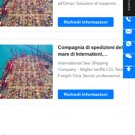
Contatto
all'Oman Soluzioni di trasporto
internazionale complete per il
trasporto marittimo di carico
Richiedi Informazioni
completo (FCL) e di carico
inferiore a contenitore (LCL) dalla
Cina all'Oman. I punti salienti del
servizio Servizio di spedizione
Compagnia di spedizioni del
DDP...
mare di Internationl,
trasporto via mare Cina di
International Sea Shipping
migliore tasso LCL
Company - Miglior tariffa LCL Sea
Freight Cina Servizi professionali
di trasporto marittimo LCL dalla
Cina con tariffe competitive e
Richiedi Informazioni
soluzioni logistiche complete per il
trasporto internazionale. I nostri
vantaggi nel trasporto Ampia
esperienza:Ricca esperienza
operativa ...