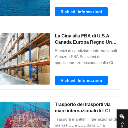
Servizi di dropshipping e di
fulfillment FBA completi DDP
Richiedi Informazioni
(Delivered Duty Paid) dalla Cina a
destinazioni globali tra cui Stati
Uniti, Europa, Giappone, Canada
e Australia. Amazon FBA Shipping
La Cina alla FBA di U.S.A.
Solutions Il ...
Canada Europa Regno Unito
Amazon che spedisce TNT
Servizi di spedizione internazionali
di DHL UPS
Amazon FBA Soluzioni di
spedizione professionali dalla Cina
alle principali destinazioni
internazionali tra cui Stati Uniti,
Richiedi Informazioni
Canada, Europa e Regno Unito.
Specializzati in logistica Amazon
FBA con vettori affidabili come
DHL, UPS e TNT. Caratteristiche
Trasporto dei trasporti via
chiave del ...
mare internazionali di LCL e
di FCL dalla Cina nell'Oman
Trasporti marittimi internazionali di
merci FCL e LCL dalla Cina