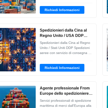
Le compagnie di spedizioni
internazionali sono gli
Richiedi Informazioni
spedizionieri marittimi più
economici dalla Cina agli Stati
Uniti Fornire il miglior servizio di
trasporto merci I nostri servizi
Spedizionieri dalla Cina al
completi di ...
Regno Unito / USA DDP
Spedizioni aeree con
Spedizionieri dalla Cina al Regno
servizio di consegna
Unito / Stati Uniti DDP Spedizioni
aeree con servizio di consegna Da
Cina al Regno Unito / USA DDP
Air Shipping con servizio di
Richiedi Informazioni
consegna Soluzioni logistiche
internazionali complete per la
navigazione senza soluzione di
continuità dalla Cina ai mercati del
Agente professionale From
Regno ...
Europe dello spedizioniere
di trasporti via mare in Cina
Servizi professionali di spedizione
tutti i porti
marittima di merci dall'Europa alla