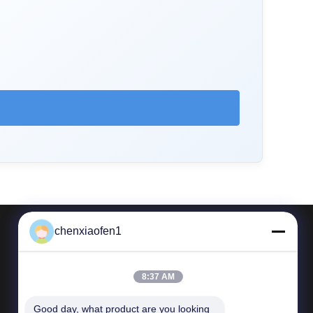
chenxiaofen1
Contacte-nos
8:37 AM
Telefone: 86-15200350276
Good day, what product are you looking 