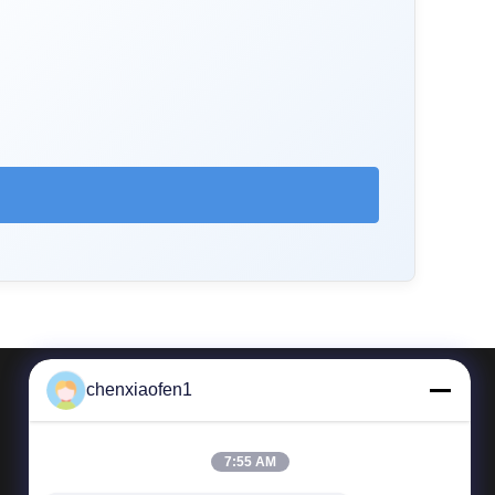
chenxiaofen1
Contacta con nosotros
7:55 AM
Teléfono: 86-15200350276