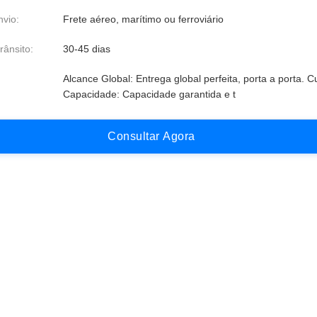
vio:
Frete aéreo, marítimo ou ferroviário
rânsito:
30-45 dias
Alcance Global: Entrega global perfeita, porta a porta. C
Capacidade: Capacidade garantida e t
C
o
n
s
u
l
t
a
r
A
g
o
r
a