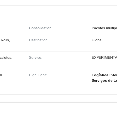
Consolidation:
Pacotes múltipl
 Rolls,
Destination:
Global
paletes,
Service:
EXPERIMENT
BA
High Light:
Logística Inte
Serviços de Lo