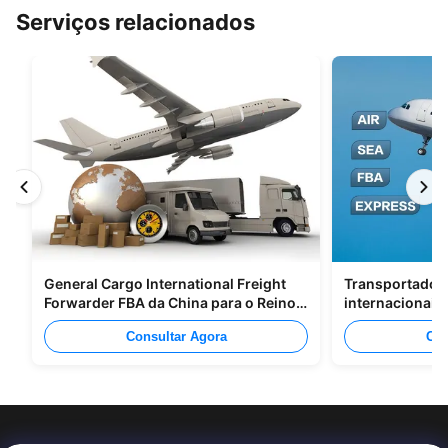
Serviços relacionados
General Cargo International Freight
Transportadore
Forwarder FBA da China para o Reino
internacionais
Unido Itália Portugal
Shenzhen Para
Consultar Agora
Con