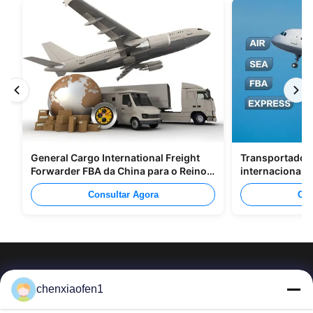
General Cargo International Freight
Transportadore
Forwarder FBA da China para o Reino
internacionais
Unido Itália Portugal
Shenzhen Para
Consultar Agora
Con
chenxiaofen1