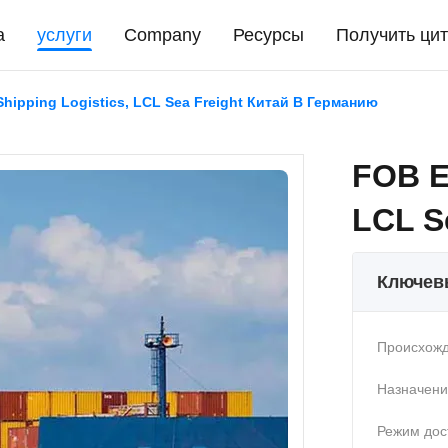
а
услуги
Company
Ресурсы
Получить цит
hipping Logistics, LCL Sea Freight Китай В Германию
FOB E
LCL S
Ключев
Происхожд
Назначени
Режим дос