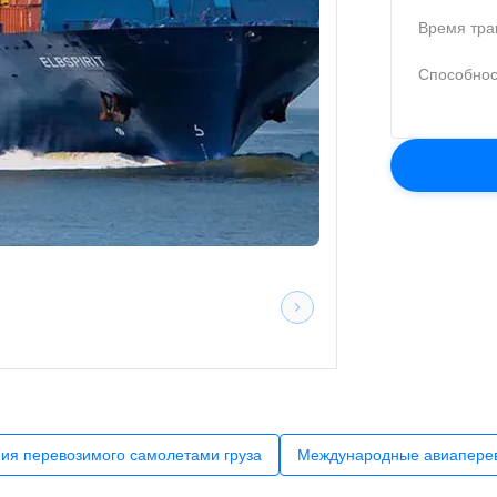
Время тра
Способнос
ия перевозимого самолетами груза
Международные авиаперев