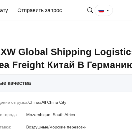
ату
Отправить запрос
XW Global Shipping Logistic
ea Freight Китай В Германи
ые качества
ение отгрузки:
ChinaaAll China City
е города:
Mozambique, South Africa
тавки:
Воздушные/морские перевозки