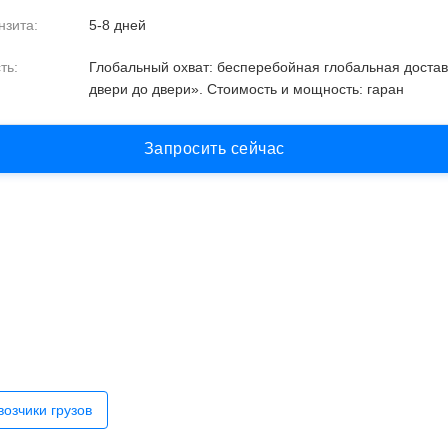
нзита:
5-8 дней
ть:
Глобальный охват: бесперебойная глобальная достав
двери до двери». Стоимость и мощность: гаран
З
а
п
р
о
с
и
т
ь
с
е
й
ч
а
с
озчики грузов