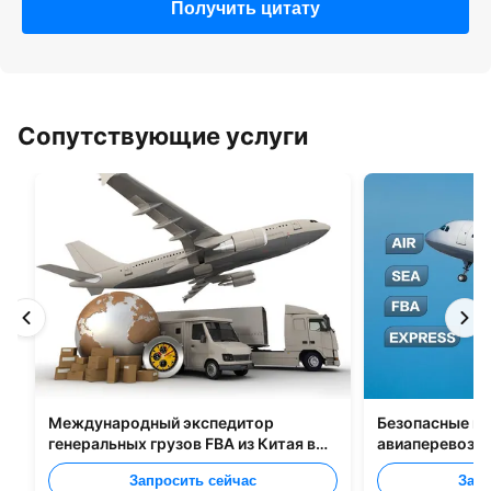
Получить цитату
Сопутствующие услуги
Международный экспедитор
Безопасные м
генеральных грузов FBA из Китая в
авиаперевозчи
Великобританию, Италию,
Шэньчжэнь В 
Запросить сейчас
Запр
Португалию