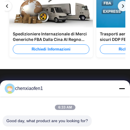
Spedizioniere Internazionale di Merci
Trasporti aerei
Generiche FBA Dalla Cina Al Regno
sicuri DDP FBA
Unito Italia Portogallo
l'Europa
Richiedi Informazioni
Richie
chenxiaofen1
Servizi di gestione Co., srl di impresa della via della
6:33 AM
seta di Pechino
Good day, what product are you looking for?