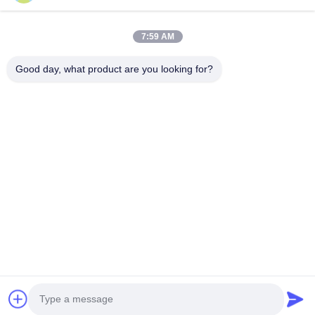
7:59 AM
베이징 실크로드 기업 관리 서비스 주식회사
Good day, what product are you looking for?
빠른 링크
문의하기
홈
이메일:
fensophia@gmail.com
서비스
TEL ::
0086-15200350276
회사 소개
Follow Us
뉴스
사례
© 2026 Beijing Silk Road Enterprise Management Services Co.,LTD. All
Rights Reserved.