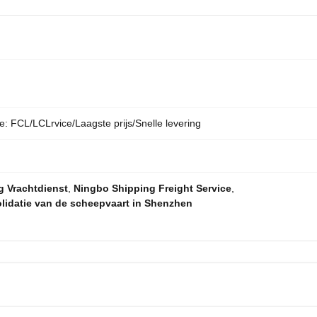
e: FCL/LCLrvice/Laagste prijs/Snelle levering
g Vrachtdienst
,
Ningbo Shipping Freight Service
,
lidatie van de scheepvaart in Shenzhen