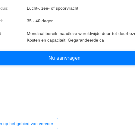
dus:
Lucht-, zee- of spoorvracht
d:
35 - 40 dagen
d:
Mondiaal bereik: naadloze wereldwijde deur-tot-deurbez
Kosten en capaciteit: Gegarandeerde ca
N
u
a
a
n
v
r
a
g
e
n
en op het gebied van vervoer