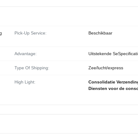
g
Pick-Up Service:
Beschikbaar
Advantage:
Uitstekende SeSpecificati
Type Of Shipping:
Zee/lucht/express
High Light:
Consolidatie Verzendin
Diensten voor de conso