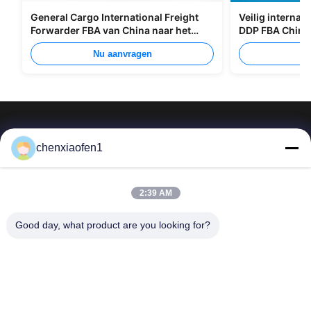
General Cargo International Freight
Veilig internat
Forwarder FBA van China naar het
DDP FBA China
Verenigd Koninkrijk Italië Portugal
Nu aanvragen
Nu
chenxiaofen1
Van de de Zijdeweg van Peking van het de
2:39 AM
Ondernemingsbeheer de Dienstenco., Ltd
Good day, what product are you looking for?
Snelle links
Neem contact met ons op
Huis
E-mail:
fensophia@gmail.com
diensten
Tel.::
0086-15200350276