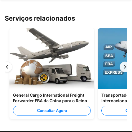
Serviços relacionados
General Cargo International Freight
Transportadore
Forwarder FBA da China para o Reino
internacionais
Unido Itália Portugal
Shenzhen Para
Consultar Agora
Con