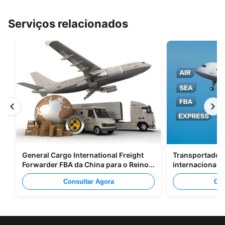
Serviços relacionados
General Cargo International Freight
Transportadore
Forwarder FBA da China para o Reino
internacionais
Unido Itália Portugal
Shenzhen Para
Consultar Agora
Con