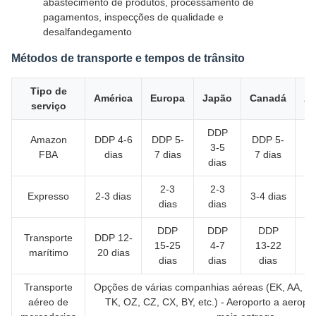
abastecimento de produtos, processamento de
pagamentos, inspecções de qualidade e
desalfandegamento
Métodos de transporte e tempos de trânsito
Tipo de
América
Europa
Japão
Canadá
Au
serviço
DDP
Amazon
DDP 4-6
DDP 5-
DDP 5-
3-5
4
FBA
dias
7 dias
7 dias
dias
2-3
2-3
Expresso
2-3 dias
3-4 dias
2
dias
dias
DDP
DDP
DDP
Transporte
DDP 12-
15-25
4-7
13-22
t
marítimo
20 dias
dias
dias
dias
Transporte
Opções de várias companhias aéreas (EK, AA, PO
aéreo de
TK, OZ, CZ, CX, BY, etc.) - Aeroporto a aeropo