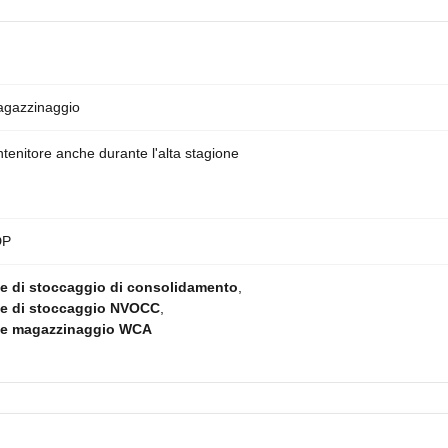
magazzinaggio
tenitore anche durante l'alta stagione
DP
 e di stoccaggio di consolidamento
,
o e di stoccaggio NVOCC
,
o e magazzinaggio WCA