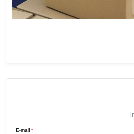
I
E-mail
*