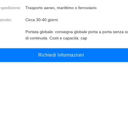
 spedizione:
Trasporto aereo, marittimo o ferroviario
ansito:
Circa 30-40 giorni
Portata globale: consegna globale porta a porta senza s
di continuità. Costi e capacità: cap
R
i
c
h
i
e
d
i
I
n
f
o
r
m
a
z
i
o
n
i