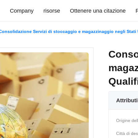
i
Company
risorse
Ottenere una citazione
Consolidazione Servizi di stoccaggio e magazzinaggio negli Stat
Consol
magaz
Quali
Attribut
Origine del
Città di de