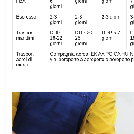
FBA
6
giorni
giorni
7
giorni
g
Espresso
2-3
2-3
2-3 giorni
3
giorni
giorni
g
Trasporti
DDP
DDP 20-
DDP 5-7
D
marittimi
18-22
25
giorni
1
giorni
giorni
g
Trasporti
Compagnia aerea: EK AA PO CA HU N
aerei di
via, aeroporto a aeroporto o aeroporto 
merci