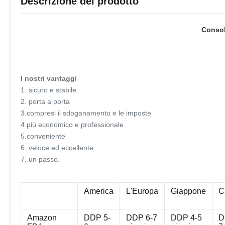
Descrizione del prodotto
Consol
I nostri vantaggi
1. sicuro e stabile
2. porta a porta
3.compresi il sdoganamento e le imposte
4.più economico e professionale
5.conveniente
6. veloce ed eccellente
7. un passo.
America
L'Europa
Giappone
C
Amazon
DDP 5-
DDP 6-7
DDP 4-5
D