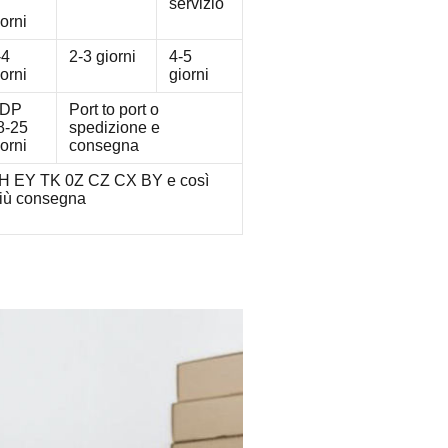
servizio
iorni
-4
2-3 giorni
4-5
iorni
giorni
DP
Port to port o
8-25
spedizione e
iorni
consegna
H EY TK 0Z CZ CX BY e così
più consegna