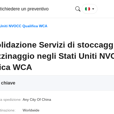
Richiedere un preventivo
i Uniti NVOCC Qualifica WCA
idazione Servizi di stoccagg
zinaggio negli Stati Uniti N
fica WCA
i chiave
la spedizione:
Any City Of China
stinazione:
Worldwide