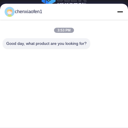
chenxiaofen1
Co. υπηρεσιών διαχείρησης οδικής επιχείρησης
μεταξιού του Πεκίνου, ΕΠΕ
3:53 PM
Γρήγοροι
Επικοινωνήστε μαζί
Good day, what product are you looking for?
Σύνδεσμοι
μας
Αρχική
Ηλεκτρονικό:
fensophia@gmail.com
υπηρεσίες
Τηλ.::
0086-15200350276
Σχετικά με εμάς
Follow Us
Ειδήσεις
Υποθέσεις