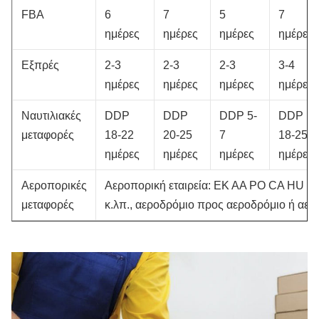
FBA
6
7
5
7
ημέρες
ημέρες
ημέρες
ημέρες
Εξπρές
2-3
2-3
2-3
3-4
ημέρες
ημέρες
ημέρες
ημέρες
Ναυτιλιακές
DDP
DDP
DDP 5-
DDP
μεταφορές
18-22
20-25
7
18-25
ημέρες
ημέρες
ημέρες
ημέρες
Αεροπορικές
Αεροπορική εταιρεία: EK AA PO CA HU 
μεταφορές
κ.λπ., αεροδρόμιο προς αεροδρόμιο ή αε