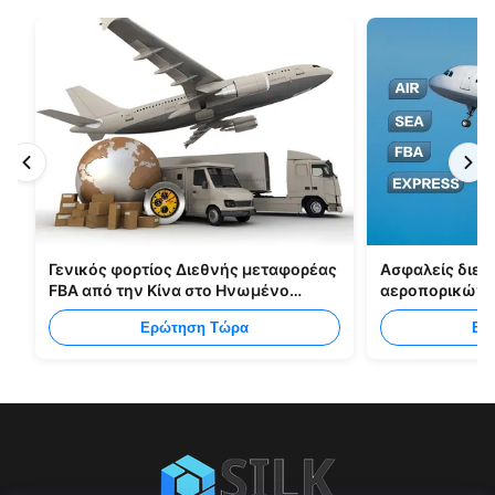
Γενικός φορτίος Διεθνής μεταφορέας
Ασφαλείς διεθ
FBA από την Κίνα στο Ηνωμένο
αεροπορικών 
Βασίλειο Ιταλία Πορτογαλία
FBA Κίνα Shen
Ερώτηση Τώρα
Ερ