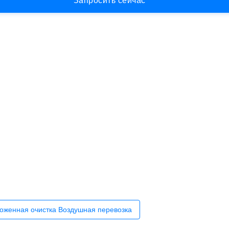
З
а
п
р
о
с
и
т
ь
с
е
й
ч
а
с
оженная очистка Воздушная перевозка