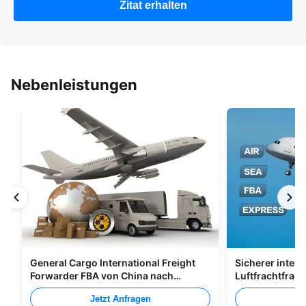
Zitat erhalten
Nebenleistungen
General Cargo International Freight
Sicherer intern
Forwarder FBA von China nach
Luftfrachtfrac
Großbritannien Italien Portugal
Shenzhen Nach
Jetzt Anfragen
Je