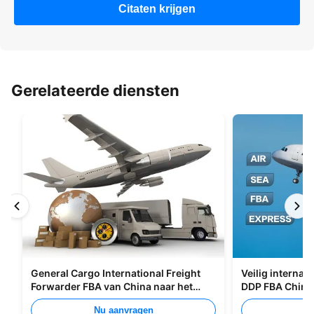
Citaten krijgen
Gerelateerde diensten
General Cargo International Freight
Veilig internat
Forwarder FBA van China naar het
DDP FBA China
Verenigd Koninkrijk Italië Portugal
Nu aanvragen
Nu