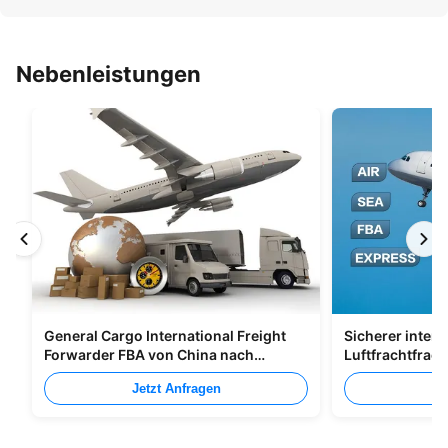
Nebenleistungen
General Cargo International Freight
Sicherer intern
Forwarder FBA von China nach
Luftfrachtfrac
Großbritannien Italien Portugal
Shenzhen Nach
Jetzt Anfragen
Je