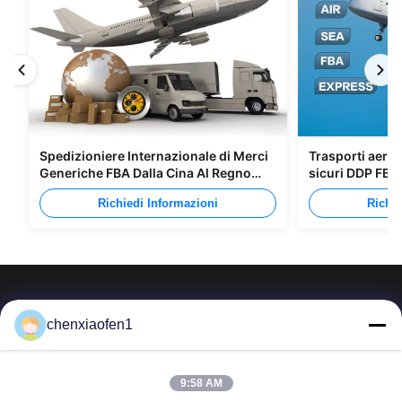
Spedizioniere Internazionale di Merci
Trasporti aerei
Generiche FBA Dalla Cina Al Regno
sicuri DDP FBA
Unito Italia Portogallo
l'Europa
Richiedi Informazioni
Richie
chenxiaofen1
Servizi di gestione Co., srl di impresa della via della
9:58 AM