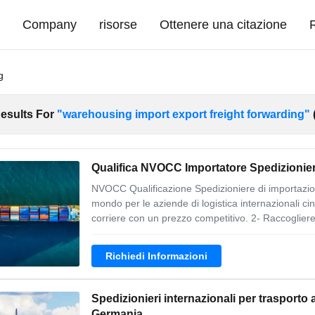
i
Company
risorse
Ottenere una citazione
g
esults For
"warehousing import export freight forwarding"
Qualifica NVOCC Importatore Spedizionier
NVOCC Qualificazione Spedizioniere di importazion
mondo per le aziende di logistica internazionali cine
corriere con un prezzo competitivo. 2- Raccogliere 
Richiedi Informazioni
Spedizionieri internazionali per trasporto
Germania