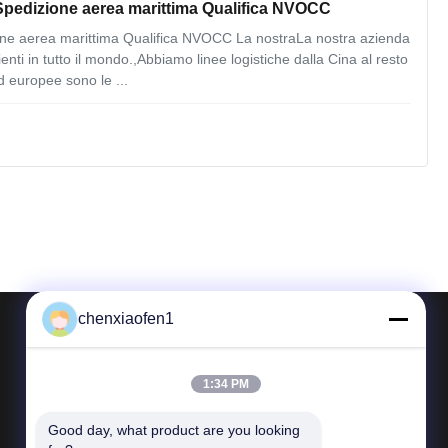
Spedizione aerea marittima Qualifica NVOCC
one aerea marittima Qualifica NVOCC La nostraLa nostra azienda
lienti in tutto il mondo.,Abbiamo linee logistiche dalla Cina al resto
 europee sono le ...
chenxiaofen1
Contattaci
1:34 PM
Telefono: 86-15200350276
Good day, what product are you looking 