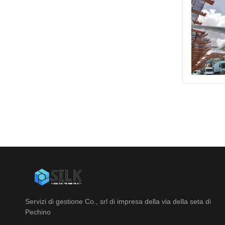
Servizi di gestione Co., srl di impresa della via della seta di
Pechino