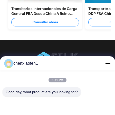
Transitarios Internacionales de Carga
Transporte aér
General FBA Desde China A Reino
DDP FBA China
Unido Italia Portugal
Europa
Consultar ahora
Con
chenxiaofen1
Servicios de gestión Co., LTD de la empresa del
camino de seda de Pekín
5:31 PM
Good day, what product are you looking for?
Enlaces
Contacta con nosotros
rápidos
Correo electrónico:
fensophia@gmail.com
En casa.