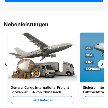
Nebenleistungen
General Cargo International Freight
Sicherer intern
Forwarder FBA von China nach
Luftfrachtfrac
Großbritannien Italien Portugal
Shenzhen Nach
Jetzt Anfragen
Je