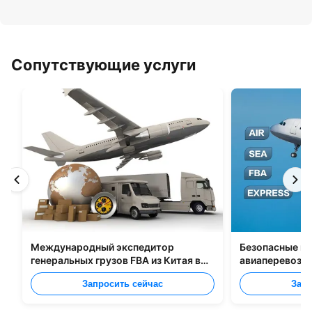
Сопутствующие услуги
Международный экспедитор
Безопасные м
генеральных грузов FBA из Китая в
авиаперевозчи
Великобританию, Италию,
Шэньчжэнь В 
Запросить сейчас
Запр
Португалию