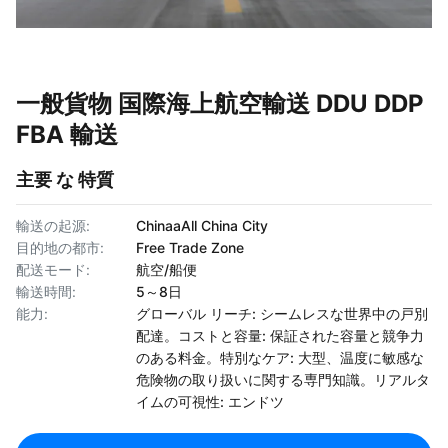
一般貨物 国際海上航空輸送 DDU DDP
FBA 輸送
主要 な 特質
輸送の起源:
ChinaaAll China City
目的地の都市:
Free Trade Zone
配送モード:
航空/船便
輸送時間:
5～8日
能力:
グローバル リーチ: シームレスな世界中の戸別
配達。コストと容量: 保証された容量と競争力
のある料金。特別なケア: 大型、温度に敏感な
危険物の取り扱いに関する専門知識。リアルタ
イムの可視性: エンドツ