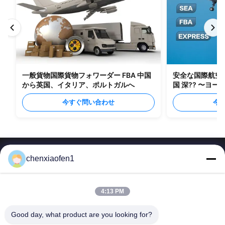
一般貨物国際貨物フォワーダー FBA 中国
安全な国際航空貨物
から英国、イタリア、ポルトガルへ
国 深?? 〜ヨー
今すぐ問い合わせ
今
chenxiaofen1
4:13 PM
北京のシルク ロードの企業経営サービスCo.、株式会社
Good day, what product are you looking for?