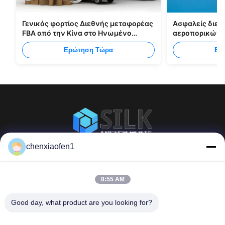
Γενικός φορτίος Διεθνής μεταφορέας
Ασφαλείς διεθ
FBA από την Κίνα στο Ηνωμένο
αεροπορικών 
Βασίλειο Ιταλία Πορτογαλία
FBA Κίνα Shen
Ερώτηση Τώρα
Ερ
chenxiaofen1
Co. υπηρεσιών διαχείρησης οδικής επιχείρησης
μεταξιού του Πεκίνου, ΕΠΕ
8:55 AM
Γρήγοροι
Επικοινωνήστε μαζί
Good day, what product are you looking for?
Σύνδεσμοι
μας