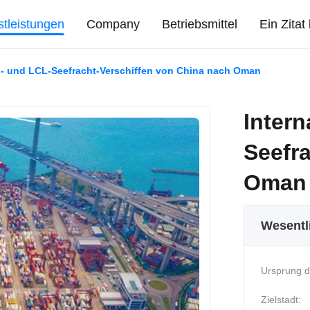
stleistungen
Company
Betriebsmittel
Ein Zita
L- und LCL-Seefracht-Verschiffen von China nach Oman
Inter
Seefr
Oman
Wesentl
Ursprung d
Zielstadt: