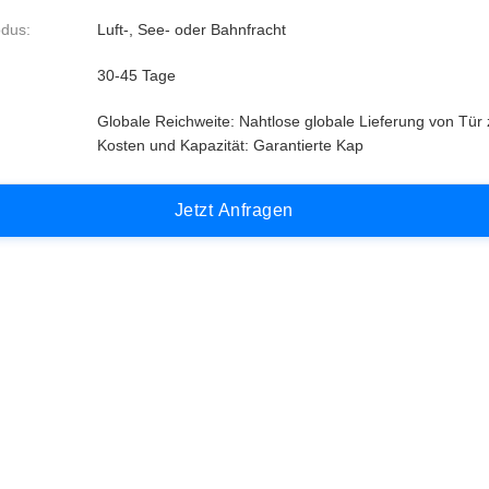
dus:
Luft-, See- oder Bahnfracht
30-45 Tage
Globale Reichweite: Nahtlose globale Lieferung von Tür 
Kosten und Kapazität: Garantierte Kap
J
e
t
z
t
A
n
f
r
a
g
e
n