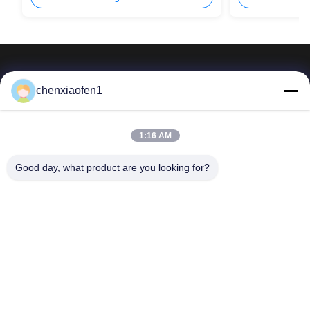
chenxiaofen1
Services de gestion d'entreprise de route en soie de
1:16 AM
Pékin Cie., Ltd
Good day, what product are you looking for?
Liens rapides
Nous contacter
Accueil
E-mail:
fensophia@gmail.com
services
Téléphone ::
0086-15200350276
À propos de nous
Follow Us
Nouvelles