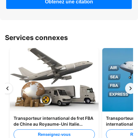
Obtenez une citation
Services connexes
Transporteur international de fret FBA
Transporteurs d
de Chine au Royaume-Uni Italie
international 
Portugal
Shenzhen Vers 
Renseignez-vous
Ren