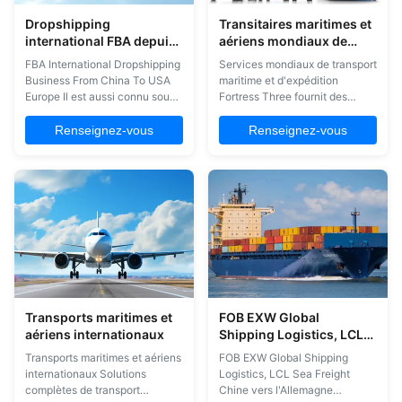
Dropshipping
Transitaires maritimes et
international FBA depuis
aériens mondiaux de
la Chine vers les États-
Chine LCL FCL DDP
FBA International Dropshipping
Services mondiaux de transport
Unis et l'Europe DDU DDP
locaux
Business From China To USA
maritime et d'expédition
Europe Il est aussi connu sous
Fortress Three fournit des
le nom de DDU.
solutions globales complètes
Comprehensive international
de transport maritime, y
Renseignez-vous
Renseignez-vous
dropshipping and logistics
compris l'expédition maritime,
solutions pour les vendeurs
aérienne et ferroviaire en
Amazon FBA, avec des
provenance de Chine avec des
services DDU et DDP de la
services LCL, FCL et DDP.
Chine aux États-Unis et en
Services de fret aérien En tirant
Europe. Notre portefeuille de
parti de ...
services ...
Transports maritimes et
FOB EXW Global
aériens internationaux
Shipping Logistics, LCL
Fret maritime Chine vers
Transports maritimes et aériens
FOB EXW Global Shipping
l' Allemagne
internationaux Solutions
Logistics, LCL Sea Freight
complètes de transport
Chine vers l'Allemagne