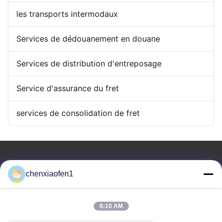
les transports intermodaux
Services de dédouanement en douane
Services de distribution d'entreposage
Service d'assurance du fret
services de consolidation de fret
chenxiaofen1
Services de gestion d'entreprise de route en soie de
8:10 AM
Pékin Cie., Ltd