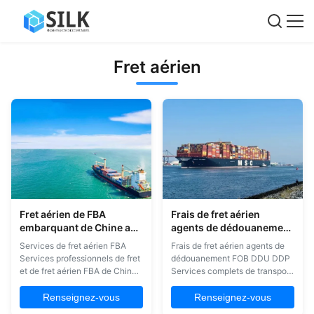
Fret aérien
Fret aérien de FBA
Frais de fret aérien
embarquant de Chine aux
agents de dédouanement
Etats-Unis l'Europe
FOB DDU DDP
Services de fret aérien FBA
Frais de fret aérien agents de
Allemagne R-U France
Services professionnels de fret
dédouanement FOB DDU DDP
Pays-Bas Pologne
et de fret aérien FBA de Chine
Services complets de transport
vers les États-Unis, l'Europe,
international de marchandises
l'Allemagne, le Royaume-Uni,
et de dédouanement avec des
Renseignez-vous
Renseignez-vous
la France, les Pays-Bas et la
conditions commerciales