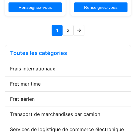
maritime international pour le
Services professionnels
fret maritime et aérien, y
d'expédition FOB et EXW
Renseignez-vous
Renseignez-vous
compris les services
spécialisés dans le fret
d'expédition DDU, DDP et FBA
maritime LCL de la Chine à
avec dédouanement complet
l'Allemagne avec des solutions
et traitement des taxes. Les
logistiques globales complètes.
1
2
avantages du service Sécurisé
Nos avantages concurrentiels
et stable De porte en porte ...
Une vaste expérience:Traiter ...
Toutes les catégories
Frais internationaux
Fret maritime
Fret aérien
Transport de marchandises par camion
Services de logistique de commerce électronique