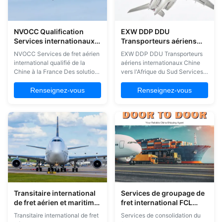
NVOCC Qualification
EXW DDP DDU
Services internationaux
Transporteurs aériens
de fret aérien de la Chine
internationaux Chine
NVOCC Services de fret aérien
EXW DDP DDU Transporteurs
à la France DDP DDU
vers l'Afrique du Sud
international qualifié de la
aériens internationaux Chine
Chine à la France Des solutions
vers l'Afrique du Sud Services
complètes de fret aérien
professionnels d'expédition de
international DDP et DDU avec
fret aérien international de la
Renseignez-vous
Renseignez-vous
une qualification NVOCC
Chine vers l'Afrique du Sud,
complète pour les expéditions
gérant les conditions
de Chine vers la France.
d'expédition EXW, DDP et DDU
Pourquoi choisir nos services
avec des solutions logistiques
de fret aérien Assistance à la
complètes. Exigences en
clientèle en ...
matière de devis ...
Transitaire international
Services de groupage de
de fret aérien et maritime
fret international FCL
Chine vers Pays-Bas
LCL, transitaires de
Transitaire international de fret
Services de consolidation du
Belgique France
Shenzhen Chine vers les