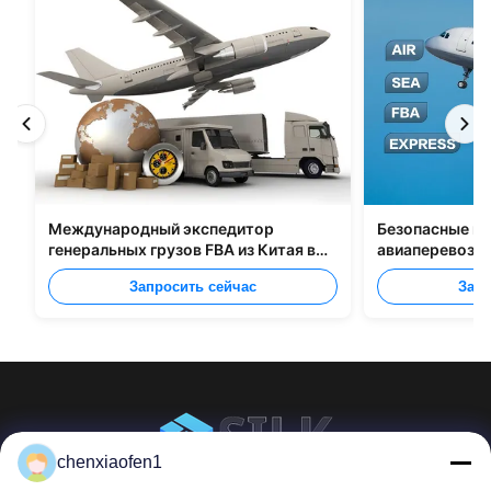
Международный экспедитор
Безопасные м
генеральных грузов FBA из Китая в
авиаперевозчи
Великобританию, Италию,
Шэньчжэнь В 
Запросить сейчас
Запр
Португалию
chenxiaofen1