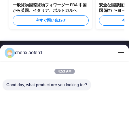
一般貨物国際貨物フォワーダー FBA 中国
安全な国際航空貨物
から英国、イタリア、ポルトガルへ
国 深?? 〜ヨー
今すぐ問い合わせ
今
chenxiaofen1
4:53 AM
北京のシルク ロードの企業経営サービスCo.、株式会社
Good day, what product are you looking for?
クイックリンク
お問い合わせ
ホーム
メール:
fensophia@gmail.com
サービス
電話番号::
0086-15200350276
私たちについて
Follow Us