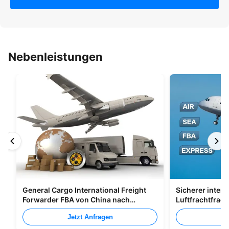
Nebenleistungen
General Cargo International Freight
Sicherer intern
Forwarder FBA von China nach
Luftfrachtfrac
Großbritannien Italien Portugal
Shenzhen Nach
Jetzt Anfragen
Je