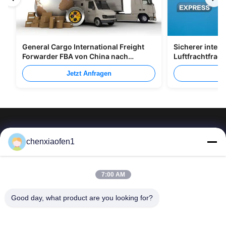
General Cargo International Freight
Sicherer intern
Forwarder FBA von China nach
Luftfrachtfrac
Großbritannien Italien Portugal
Shenzhen Nach
Jetzt Anfragen
Je
chenxiaofen1
Peking-Seidenstraße-Unternehmens-
7:00 AM
Verwaltungsservices Co., Ltd.
Good day, what product are you looking for?
Schnelllinks
Kontakt