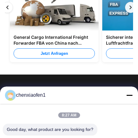
General Cargo International Freight
Sicherer intern
Forwarder FBA von China nach
Luftfrachtfrac
Großbritannien Italien Portugal
Shenzhen Nach
Jetzt Anfragen
Je
chenxiaofen1
Peking-Seidenstraße-Unternehmens-
8:27 AM
Verwaltungsservices Co., Ltd.
Good day, what product are you looking for?