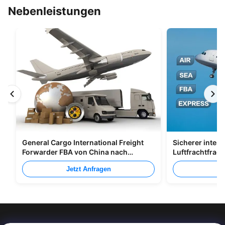
Nebenleistungen
General Cargo International Freight
Sicherer intern
Forwarder FBA von China nach
Luftfrachtfrac
Großbritannien Italien Portugal
Shenzhen Nach
Jetzt Anfragen
Je