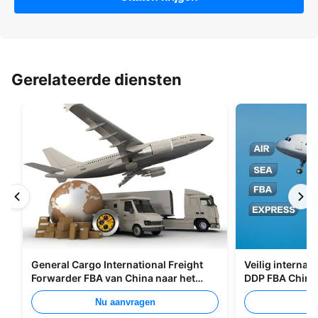
Gerelateerde diensten
General Cargo International Freight
Veilig internat
Forwarder FBA van China naar het
DDP FBA China
Verenigd Koninkrijk Italië Portugal
Nu aanvragen
Nu