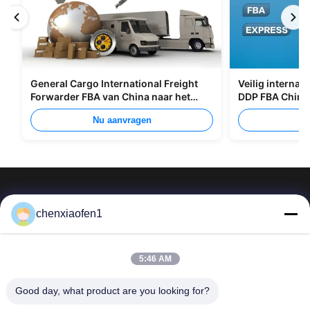
General Cargo International Freight
Veilig internat
Forwarder FBA van China naar het
DDP FBA China
Verenigd Koninkrijk Italië Portugal
Nu aanvragen
Nu
chenxiaofen1
Van de de Zijdeweg van Peking van het de
5:46 AM
Ondernemingsbeheer de Dienstenco., Ltd
Good day, what product are you looking for?