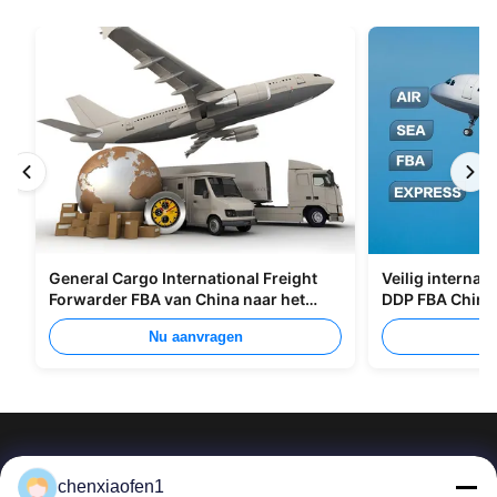
General Cargo International Freight
Veilig internat
Forwarder FBA van China naar het
DDP FBA China
Verenigd Koninkrijk Italië Portugal
Nu aanvragen
Nu
chenxiaofen1