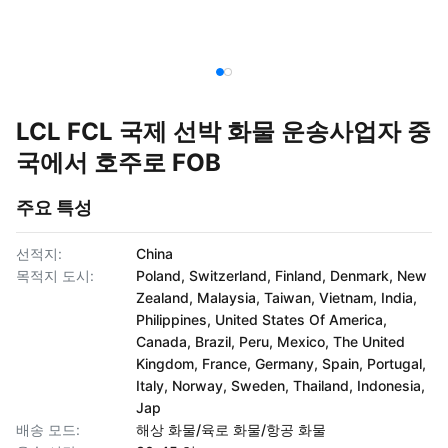
LCL FCL 국제 선박 화물 운송사업자 중
국에서 호주로 FOB
주요 특성
선적지:
China
목적지 도시:
Poland, Switzerland, Finland, Denmark, New
Zealand, Malaysia, Taiwan, Vietnam, India,
Philippines, United States Of America,
Canada, Brazil, Peru, Mexico, The United
Kingdom, France, Germany, Spain, Portugal,
Italy, Norway, Sweden, Thailand, Indonesia,
Jap
배송 모드:
해상 화물/육로 화물/항공 화물