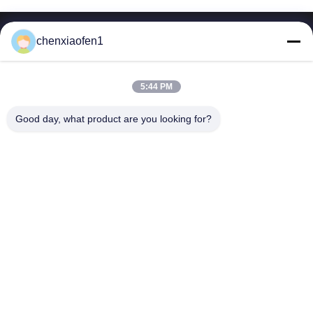
chenxiaofen1
5:44 PM
베이징 실크로드 기업 관리 서비스 주식회사
Good day, what product are you looking for?
빠른 링크
문의하기
홈
이메일:
fensophia@gmail.com
서비스
TEL ::
0086-15200350276
회사 소개
Follow Us
뉴스
사례