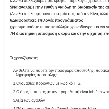
(Δεν θα συλλέξουμε ποτέ κρυφές, παράλογες χρεώσεις στ
5Να αναλάβει την ευθύνη για όλη τη διαδικασία της 
(Δεν θα στείλουμε μόνο το φορτίο σας από την Κίνα, αλ
6Διαφορετικές επιλογές προγράμματος
(χρησιμοποιήστε το πιο κατάλληλο χρονοδιάγραμμα για να
7Η διαστημική υπόσχεση ακόμα και στην αιχμηρή επ
Τι χρειαζόμαστε;
Αν θέλετε να πάρετε την προσφορά αποστολής, παρακα
πληροφορίες αποστολής:
1.Ονομασίες προϊόντων με κωδικό H.S.
2.Ο όρος εμπορίας με τον προμηθευτή είναι fob ή exwo
3Αξία των αγαθών
4.Πόλη φόρτωσης/Λιμάνι/Αεροδρόμιο στην Κίνα