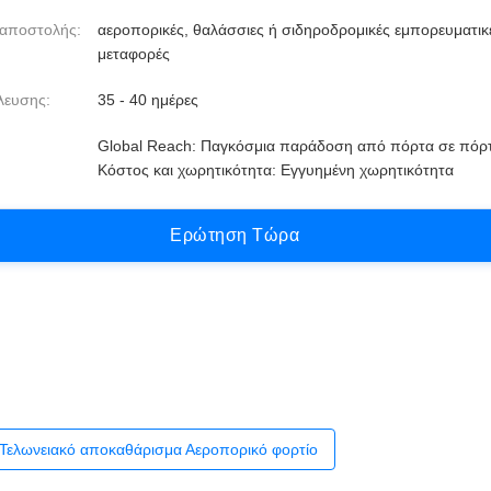
 αποστολής:
αεροπορικές, θαλάσσιες ή σιδηροδρομικές εμπορευματικ
μεταφορές
λευσης:
35 - 40 ημέρες
Global Reach: Παγκόσμια παράδοση από πόρτα σε πόρ
Κόστος και χωρητικότητα: Εγγυημένη χωρητικότητα
Ε
ρ
ώ
τ
η
σ
η
Τ
ώ
ρ
α
Τελωνειακό αποκαθάρισμα Αεροπορικό φορτίο