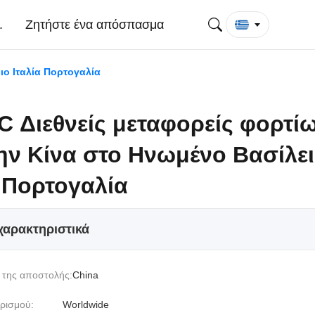
.
Ζητήστε ένα απόσπασμα
ιο Ιταλία Πορτογαλία
 Διεθνείς μεταφορείς φορτί
ην Κίνα στο Ηνωμένο Βασίλε
α Πορτογαλία
χαρακτηριστικά
 της αποστολής:
China
ρισμού:
Worldwide