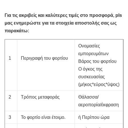
Για τις ακριβείς και καλύτερες τιμές στο προσφορά, pls
μας ενημερώστε για τα στοιχεία αποστολής σας ως
παρακάτω:
Ονομασίες
εμπορευμάτων
1
Περιγραφή του φορτίου
Βάρος του φορτίου
Ο όγκος της
συσκευασίας
(μήκος*εύρος*ύψος)
2
Τρόπος μεταφοράς
Θάλασσα/
αεροπορία/έκφραση
3
Το φορτίο είναι έτοιμο.
ή Περίπου ώρα