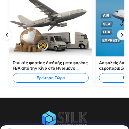
Γενικός φορτίος Διεθνής μεταφορέας
Ασφαλείς διεθ
FBA από την Κίνα στο Ηνωμένο
αεροπορικών 
Βασίλειο Ιταλία Πορτογαλία
FBA Κίνα Shen
Ερώτηση Τώρα
Ερ