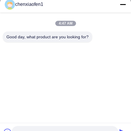
chenxiaofen1
Co. υπηρεσιών διαχείρησης οδικής επιχείρησης
μεταξιού του Πεκίνου, ΕΠΕ
4:47 AM
Γρήγοροι
Επικοινωνήστε μαζί
Good day, what product are you looking for?
Σύνδεσμοι
μας
Αρχική
Ηλεκτρονικό:
fensophia@gmail.com
υπηρεσίες
Τηλ.::
0086-15200350276
Σχετικά με εμάς
Follow Us
Ειδήσεις
Υποθέσεις
© 2026 Beijing Silk Road Enterprise Management Services Co.,LTD. All